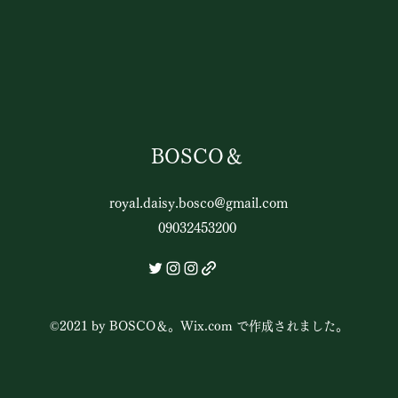
TEMKARACO】
せ】
BOSCO＆
royal.daisy.bosco@gmail.com
09032453200
©2021 by BOSCO＆。Wix.com で作成されました。