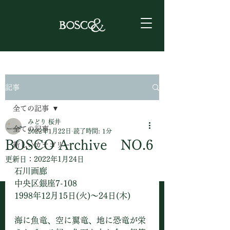
記事
全ての記事
みどり 桜井
全ての記事
2022年1月22日
読了時間: 1分
BOSCO Archive NO.6
新しいカテゴリー
更新日：
2022年1月24日
石川画廊　
中央区銀座7-108
1998年12月15日(火)〜24日(木)
海に魚竜、空に翼竜、地に恐竜が栄